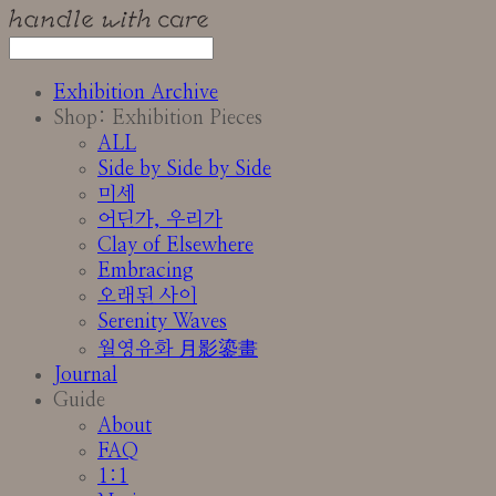
Exhibition Archive
Shop: Exhibition Pieces
ALL
Side by Side by Side
미세
어딘가, 우리가
Clay of Elsewhere
Embracing
오래된 사이
Serenity Waves
월영유화 月影鎏畫
Journal
Guide
About
FAQ
1:1