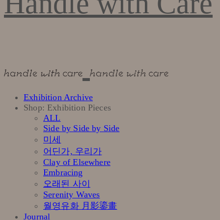
Handle with Care
Exhibition Archive
Shop: Exhibition Pieces
ALL
Side by Side by Side
미세
어딘가, 우리가
Clay of Elsewhere
Embracing
오래된 사이
Serenity Waves
월영유화 月影鎏畫
Journal