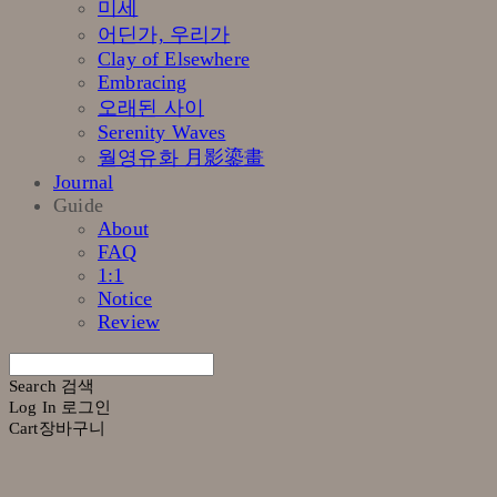
미세
어딘가, 우리가
Clay of Elsewhere
Embracing
오래된 사이
Serenity Waves
월영유화 月影鎏畫
Journal
Guide
About
FAQ
1:1
Notice
Review
Search
검색
Log In
로그인
Cart
장바구니