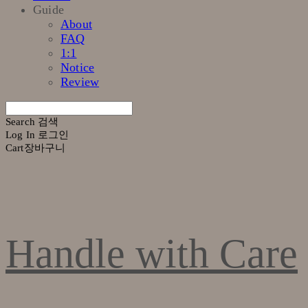
Guide
About
FAQ
1:1
Notice
Review
Search
검색
Log In
로그인
Cart
장바구니
Handle with Care