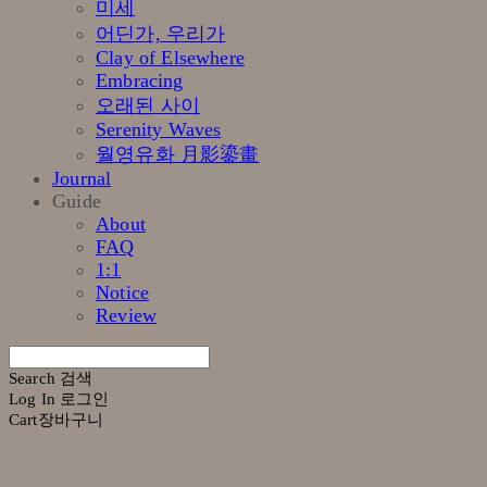
미세
어딘가, 우리가
Clay of Elsewhere
Embracing
오래된 사이
Serenity Waves
월영유화 月影鎏畫
Journal
Guide
About
FAQ
1:1
Notice
Review
Search
검색
Log In
로그인
Cart
장바구니