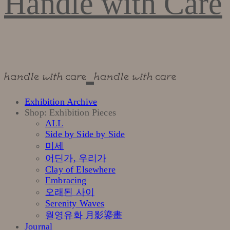
Handle with Care
Exhibition Archive
Shop: Exhibition Pieces
ALL
Side by Side by Side
미세
어딘가, 우리가
Clay of Elsewhere
Embracing
오래된 사이
Serenity Waves
월영유화 月影鎏畫
Journal