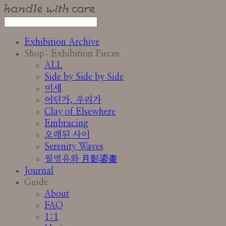
Exhibition Archive
Shop: Exhibition Pieces
ALL
Side by Side by Side
미세
어딘가, 우리가
Clay of Elsewhere
Embracing
오래된 사이
Serenity Waves
월영유화 月影鎏畫
Journal
Guide
About
FAQ
1:1