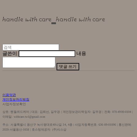
글쓴이
내용
댓글 쓰기
이용약관
개인정보처리방침
사업자정보확인
상호: 핸들위드케어 | 대표: 김희선, 길우경 | 개인정보관리책임자: 길우경 | 전화: 070-4900-0104 |
이메일: withcare.twl@gmail.com
주소: 서울특별시 용산구 녹사평대로40나길 34, 4층 | 사업자등록번호:
636-09-01096
| 통신판매:
2020-서울용산-1658
| 호스팅제공자: (주)식스샵