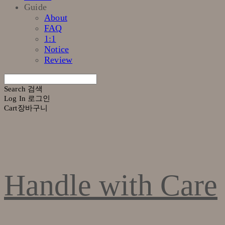
Guide
About
FAQ
1:1
Notice
Review
Search
검색
Log In
로그인
Cart
장바구니
Handle with Care