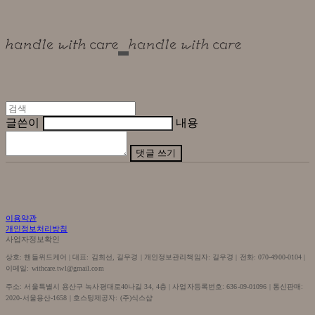
글쓴이
내용
댓글 쓰기
이용약관
개인정보처리방침
사업자정보확인
상호: 핸들위드케어 | 대표: 김희선, 길우경 | 개인정보관리책임자: 길우경 | 전화: 070-4900-0104 |
이메일: withcare.twl@gmail.com
주소: 서울특별시 용산구 녹사평대로40나길 34, 4층 | 사업자등록번호:
636-09-01096
| 통신판매:
2020-서울용산-1658
| 호스팅제공자: (주)식스샵