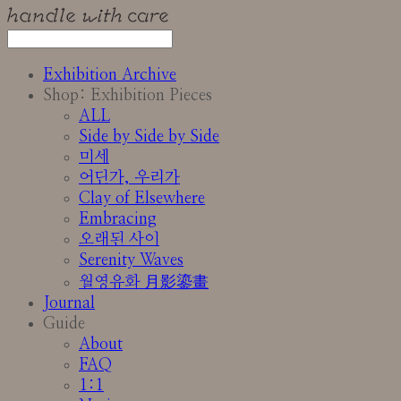
Exhibition Archive
Shop: Exhibition Pieces
ALL
Side by Side by Side
미세
어딘가, 우리가
Clay of Elsewhere
Embracing
오래된 사이
Serenity Waves
월영유화 月影鎏畫
Journal
Guide
About
FAQ
1:1