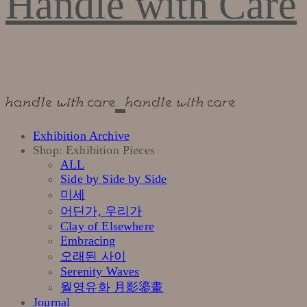
Handle with Care
Exhibition Archive
Shop: Exhibition Pieces
ALL
Side by Side by Side
미세
어딘가, 우리가
Clay of Elsewhere
Embracing
오래된 사이
Serenity Waves
월영유화 月影鎏畫
Journal