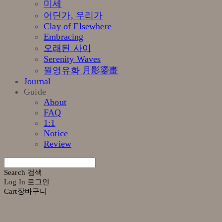
미세
어딘가, 우리가
Clay of Elsewhere
Embracing
오래된 사이
Serenity Waves
월영유화 月影鎏畫
Journal
Guide
About
FAQ
1:1
Notice
Review
Search
검색
Log In
로그인
Cart
장바구니