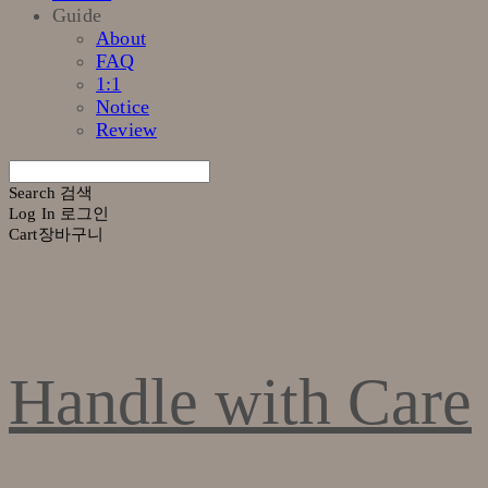
Guide
About
FAQ
1:1
Notice
Review
Search
검색
Log In
로그인
Cart
장바구니
Handle with Care