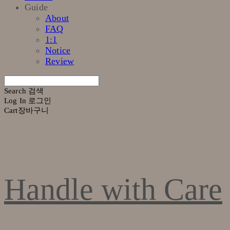
Guide
About
FAQ
1:1
Notice
Review
Search
검색
Log In
로그인
Cart
장바구니
Handle with Care