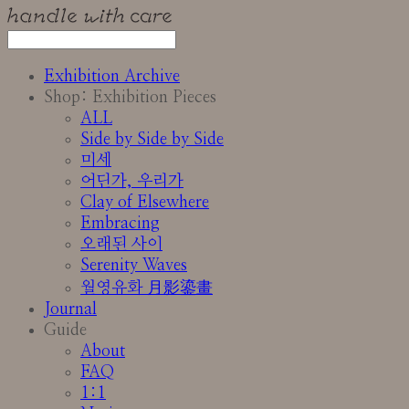
Exhibition Archive
Shop: Exhibition Pieces
ALL
Side by Side by Side
미세
어딘가, 우리가
Clay of Elsewhere
Embracing
오래된 사이
Serenity Waves
월영유화 月影鎏畫
Journal
Guide
About
FAQ
1:1