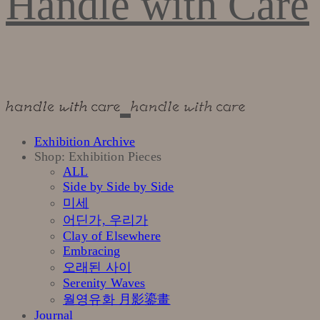
Handle with Care
Exhibition Archive
Shop: Exhibition Pieces
ALL
Side by Side by Side
미세
어딘가, 우리가
Clay of Elsewhere
Embracing
오래된 사이
Serenity Waves
월영유화 月影鎏畫
Journal