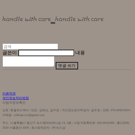
글쓴이
내용
댓글 쓰기
이용약관
개인정보처리방침
사업자정보확인
상호: 핸들위드케어 | 대표: 김희선, 길우경 | 개인정보관리책임자: 길우경 | 전화: 070-4900-0104 |
이메일: withcare.twl@gmail.com
주소: 서울특별시 용산구 녹사평대로40나길 34, 4층 | 사업자등록번호:
636-09-01096
| 통신판매:
2020-서울용산-1658
| 호스팅제공자: (주)식스샵