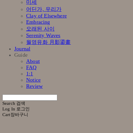
미세
어딘가, 우리가
Clay of Elsewhere
Embracing
오래된 사이
Serenity Waves
월영유화 月影鎏畫
Journal
Guide
About
FAQ
1:1
Notice
Review
Search
검색
Log In
로그인
Cart
장바구니