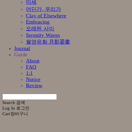
미세
어딘가, 우리가
Clay of Elsewhere
Embracing
오래된 사이
Serenity Waves
월영유화 月影鎏畫
Journal
Guide
About
FAQ
1:1
Notice
Review
Search
검색
Log In
로그인
Cart
장바구니