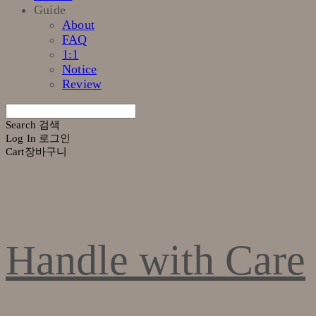
Guide
About
FAQ
1:1
Notice
Review
Search
검색
Log In
로그인
Cart
장바구니
Handle with Care