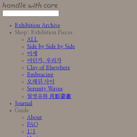
Exhibition Archive
Shop: Exhibition Pieces
ALL
Side by Side by Side
미세
어딘가, 우리가
Clay of Elsewhere
Embracing
오래된 사이
Serenity Waves
월영유화 月影鎏畫
Journal
Guide
About
FAQ
1:1