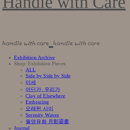
Handle with Care
Exhibition Archive
Shop: Exhibition Pieces
ALL
Side by Side by Side
미세
어딘가, 우리가
Clay of Elsewhere
Embracing
오래된 사이
Serenity Waves
월영유화 月影鎏畫
Journal