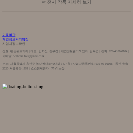
☞ 전시 작품 자세히 보기
이용약관
개인정보처리방침
사업자정보확인
상호: 핸들위드케어 | 대표: 김희선, 길우경 | 개인정보관리책임자: 길우경 | 전화: 070-4900-0104 |
이메일: withcare.twl@gmail.com
주소: 서울특별시 용산구 녹사평대로40나길 34, 4층 | 사업자등록번호:
636-09-01096
| 통신판매:
2020-서울용산-1658
| 호스팅제공자: (주)식스샵