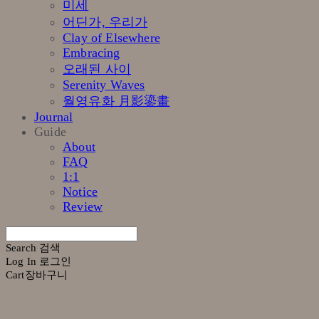
미세
어딘가, 우리가
Clay of Elsewhere
Embracing
오래된 사이
Serenity Waves
월영유화 月影鎏畫
Journal
Guide
About
FAQ
1:1
Notice
Review
Search
검색
Log In
로그인
Cart
장바구니