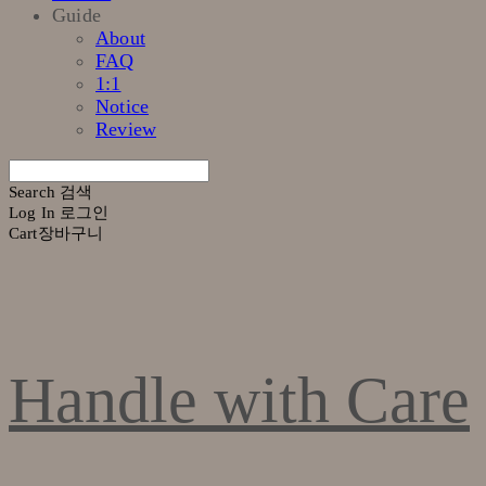
Guide
About
FAQ
1:1
Notice
Review
Search
검색
Log In
로그인
Cart
장바구니
Handle with Care