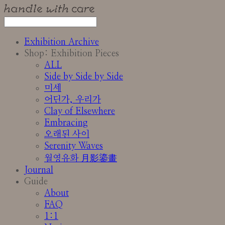
Exhibition Archive
Shop: Exhibition Pieces
ALL
Side by Side by Side
미세
어딘가, 우리가
Clay of Elsewhere
Embracing
오래된 사이
Serenity Waves
월영유화 月影鎏畫
Journal
Guide
About
FAQ
1:1