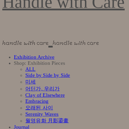
Handle with Care
Exhibition Archive
Shop: Exhibition Pieces
ALL
Side by Side by Side
미세
어딘가, 우리가
Clay of Elsewhere
Embracing
오래된 사이
Serenity Waves
월영유화 月影鎏畫
Journal