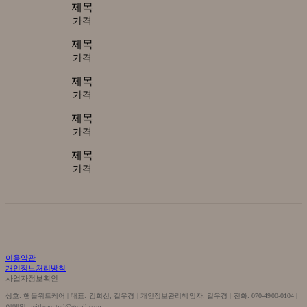
제목
가격
제목
가격
제목
가격
제목
가격
제목
가격
이용약관
개인정보처리방침
사업자정보확인
상호: 핸들위드케어 | 대표: 김희선, 길우경 | 개인정보관리책임자: 길우경 | 전화: 070-4900-0104 |
이메일: withcare.twl@gmail.com