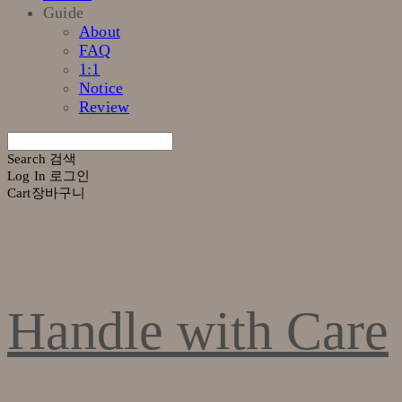
Guide
About
FAQ
1:1
Notice
Review
Search
검색
Log In
로그인
Cart
장바구니
Handle with Care