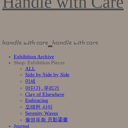
Handle with Care
Exhibition Archive
Shop: Exhibition Pieces
ALL
Side by Side by Side
미세
어딘가, 우리가
Clay of Elsewhere
Embracing
오래된 사이
Serenity Waves
월영유화 月影鎏畫
Journal