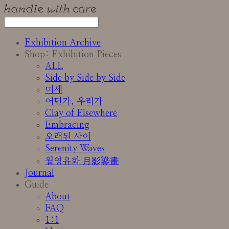
Exhibition Archive
Shop: Exhibition Pieces
ALL
Side by Side by Side
미세
어딘가, 우리가
Clay of Elsewhere
Embracing
오래된 사이
Serenity Waves
월영유화 月影鎏畫
Journal
Guide
About
FAQ
1:1