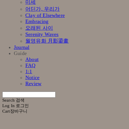
미세
어딘가, 우리가
Clay of Elsewhere
Embracing
오래된 사이
Serenity Waves
월영유화 月影鎏畫
Journal
Guide
About
FAQ
1:1
Notice
Review
Search
검색
Log In
로그인
Cart
장바구니