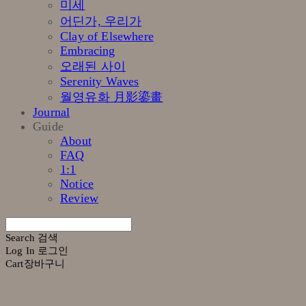
미세
어딘가, 우리가
Clay of Elsewhere
Embracing
오래된 사이
Serenity Waves
월영유화 月影鎏畫
Journal
Guide
About
FAQ
1:1
Notice
Review
Search
검색
Log In
로그인
Cart
장바구니