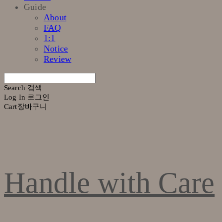
Guide
About
FAQ
1:1
Notice
Review
Search
검색
Log In
로그인
Cart
장바구니
Handle with Care