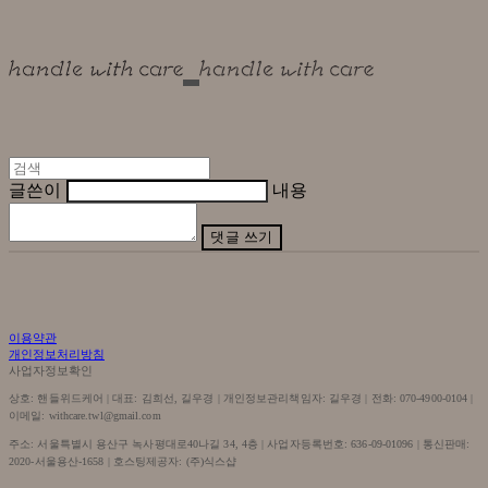
글쓴이
내용
댓글 쓰기
이용약관
개인정보처리방침
사업자정보확인
상호: 핸들위드케어 | 대표: 김희선, 길우경 | 개인정보관리책임자: 길우경 | 전화: 070-4900-0104 |
이메일: withcare.twl@gmail.com
주소: 서울특별시 용산구 녹사평대로40나길 34, 4층 | 사업자등록번호:
636-09-01096
| 통신판매:
2020-서울용산-1658
| 호스팅제공자: (주)식스샵