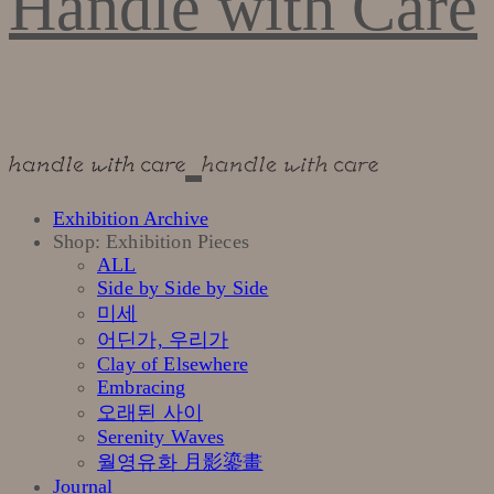
Handle with Care
Exhibition Archive
Shop: Exhibition Pieces
ALL
Side by Side by Side
미세
어딘가, 우리가
Clay of Elsewhere
Embracing
오래된 사이
Serenity Waves
월영유화 月影鎏畫
Journal