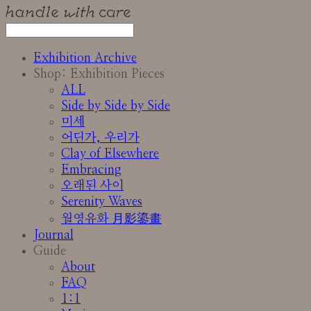
Exhibition Archive
Shop: Exhibition Pieces
ALL
Side by Side by Side
미세
어딘가, 우리가
Clay of Elsewhere
Embracing
오래된 사이
Serenity Waves
월영유화 月影鎏畫
Journal
Guide
About
FAQ
1:1