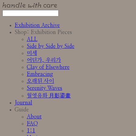
Exhibition Archive
Shop: Exhibition Pieces
ALL
Side by Side by Side
미세
어딘가, 우리가
Clay of Elsewhere
Embracing
오래된 사이
Serenity Waves
월영유화 月影鎏畫
Journal
Guide
About
FAQ
1:1