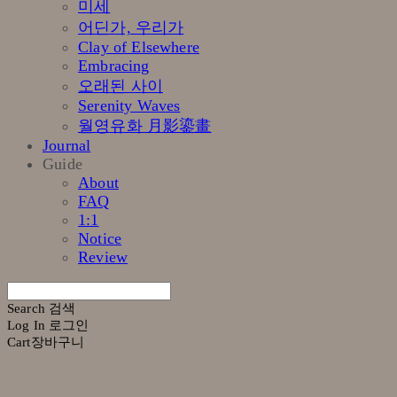
미세
어딘가, 우리가
Clay of Elsewhere
Embracing
오래된 사이
Serenity Waves
월영유화 月影鎏畫
Journal
Guide
About
FAQ
1:1
Notice
Review
Search
검색
Log In
로그인
Cart
장바구니