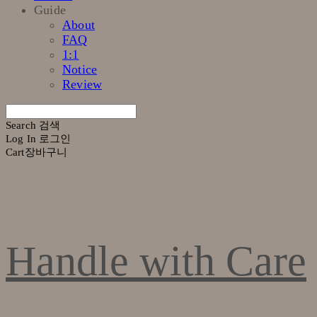
Guide
About
FAQ
1:1
Notice
Review
Search
검색
Log In
로그인
Cart
장바구니
Handle with Care