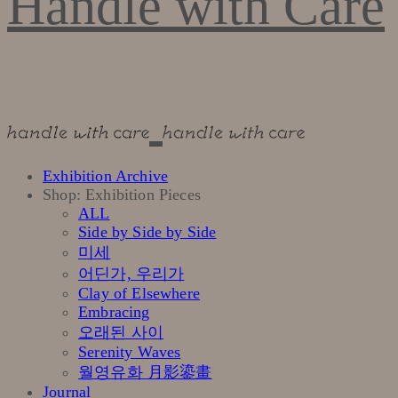
Handle with Care
Exhibition Archive
Shop: Exhibition Pieces
ALL
Side by Side by Side
미세
어딘가, 우리가
Clay of Elsewhere
Embracing
오래된 사이
Serenity Waves
월영유화 月影鎏畫
Journal