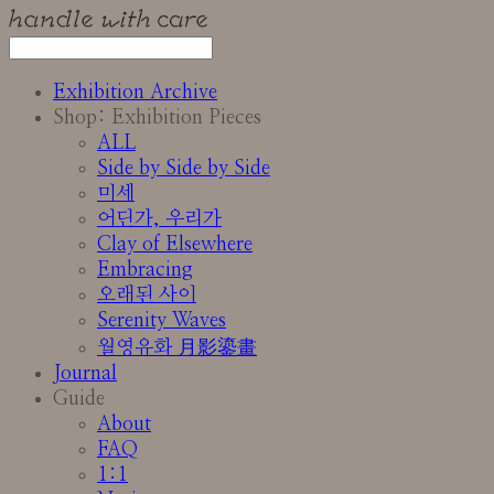
Exhibition Archive
Shop: Exhibition Pieces
ALL
Side by Side by Side
미세
어딘가, 우리가
Clay of Elsewhere
Embracing
오래된 사이
Serenity Waves
월영유화 月影鎏畫
Journal
Guide
About
FAQ
1:1