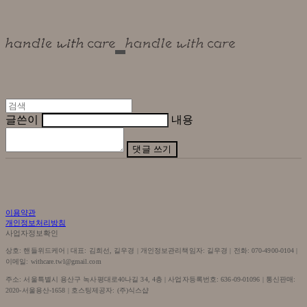
글쓴이
내용
댓글 쓰기
이용약관
개인정보처리방침
사업자정보확인
상호: 핸들위드케어 | 대표: 김희선, 길우경 | 개인정보관리책임자: 길우경 | 전화: 070-4900-0104 |
이메일: withcare.twl@gmail.com
주소: 서울특별시 용산구 녹사평대로40나길 34, 4층 | 사업자등록번호:
636-09-01096
| 통신판매:
2020-서울용산-1658
| 호스팅제공자: (주)식스샵