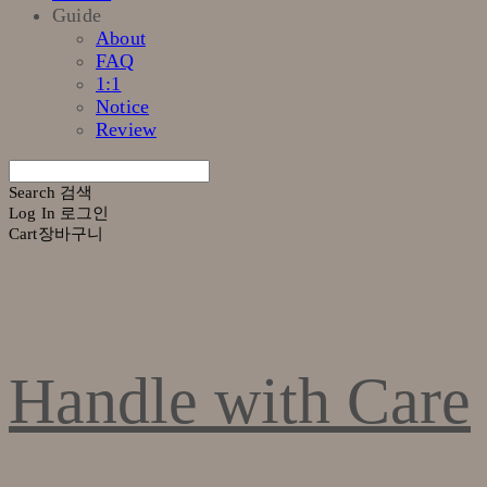
Guide
About
FAQ
1:1
Notice
Review
Search
검색
Log In
로그인
Cart
장바구니
Handle with Care