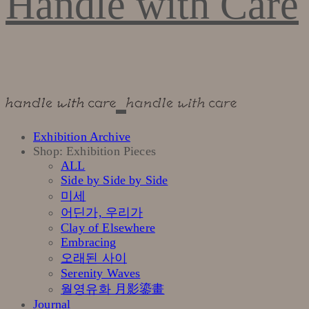
Handle with Care
Exhibition Archive
Shop: Exhibition Pieces
ALL
Side by Side by Side
미세
어딘가, 우리가
Clay of Elsewhere
Embracing
오래된 사이
Serenity Waves
월영유화 月影鎏畫
Journal