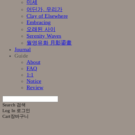
미세
어딘가, 우리가
Clay of Elsewhere
Embracing
오래된 사이
Serenity Waves
월영유화 月影鎏畫
Journal
Guide
About
FAQ
1:1
Notice
Review
Search
검색
Log In
로그인
Cart
장바구니