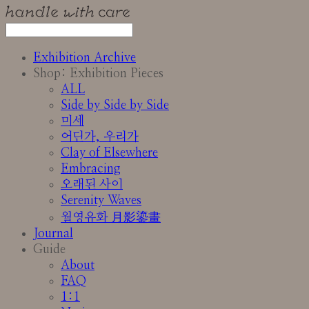
Exhibition Archive
Shop: Exhibition Pieces
ALL
Side by Side by Side
미세
어딘가, 우리가
Clay of Elsewhere
Embracing
오래된 사이
Serenity Waves
월영유화 月影鎏畫
Journal
Guide
About
FAQ
1:1