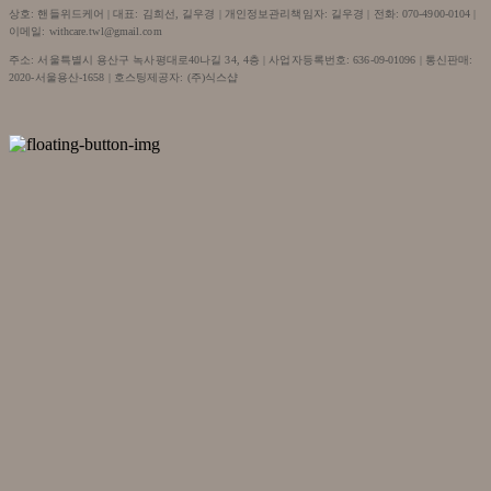
상호: 핸들위드케어 | 대표: 김희선, 길우경 | 개인정보관리책임자: 길우경 | 전화: 070-4900-0104 |
이메일: withcare.twl@gmail.com
주소: 서울특별시 용산구 녹사평대로40나길 34, 4층 | 사업자등록번호:
636-09-01096
| 통신판매:
2020-서울용산-1658
| 호스팅제공자: (주)식스샵