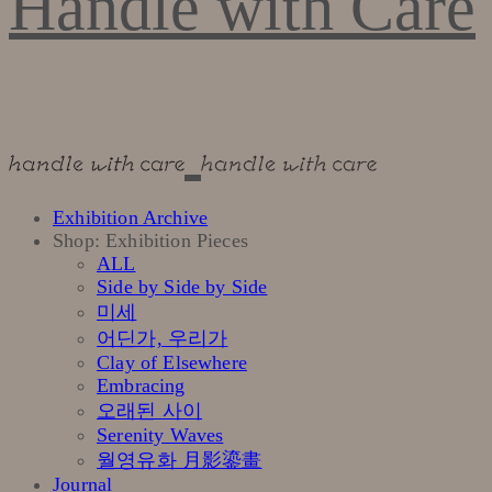
Handle with Care
Exhibition Archive
Shop: Exhibition Pieces
ALL
Side by Side by Side
미세
어딘가, 우리가
Clay of Elsewhere
Embracing
오래된 사이
Serenity Waves
월영유화 月影鎏畫
Journal