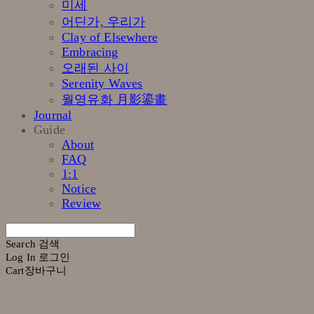
미세
어딘가, 우리가
Clay of Elsewhere
Embracing
오래된 사이
Serenity Waves
월영유화 月影鎏畫
Journal
Guide
About
FAQ
1:1
Notice
Review
Search
검색
Log In
로그인
Cart
장바구니