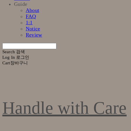
Guide
About
FAQ
1:1
Notice
Review
Search
검색
Log In
로그인
Cart
장바구니
Handle with Care