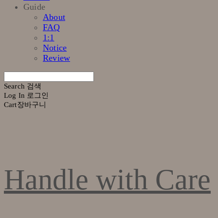
Guide
About
FAQ
1:1
Notice
Review
Search
검색
Log In
로그인
Cart
장바구니
Handle with Care