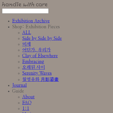
Exhibition Archive
Shop: Exhibition Pieces
ALL
Side by Side by Side
미세
어딘가, 우리가
Clay of Elsewhere
Embracing
오래된 사이
Serenity Waves
월영유화 月影鎏畫
Journal
Guide
About
FAQ
1:1