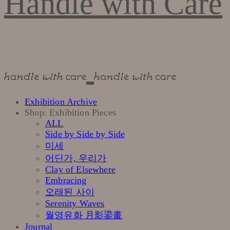
Handle with Care
Exhibition Archive
Shop: Exhibition Pieces
ALL
Side by Side by Side
미세
어딘가, 우리가
Clay of Elsewhere
Embracing
오래된 사이
Serenity Waves
월영유화 月影鎏畫
Journal