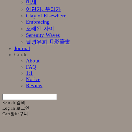
미세
어딘가, 우리가
Clay of Elsewhere
Embracing
오래된 사이
Serenity Waves
월영유화 月影鎏畫
Journal
Guide
About
FAQ
1:1
Notice
Review
Search
검색
Log In
로그인
Cart
장바구니