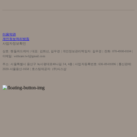
이용약관
개인정보처리방침
사업자정보확인
상호: 핸들위드케어 | 대표: 김희선, 길우경 | 개인정보관리책임자: 길우경 | 전화: 070-4900-0104 |
이메일: withcare.twl@gmail.com
주소: 서울특별시 용산구 녹사평대로40나길 34, 4층 | 사업자등록번호:
636-09-01096
| 통신판매:
2020-서울용산-1658
| 호스팅제공자: (주)식스샵