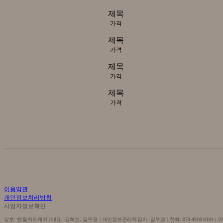
제목
가격
제목
가격
제목
가격
제목
가격
이용약관
개인정보처리방침
사업자정보확인
상호: 핸들위드케어 | 대표: 김희선, 길우경 | 개인정보관리책임자: 길우경 | 전화: 070-4900-0104 | 이메일: w