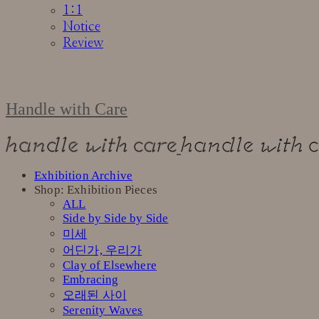
1:1
Notice
Review
Handle with Care
Exhibition Archive
Shop: Exhibition Pieces
ALL
Side by Side by Side
미세
어딘가, 우리가
Clay of Elsewhere
Embracing
오래된 사이
Serenity Waves