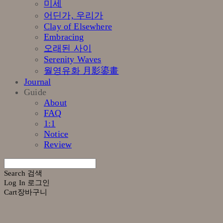
미세
어딘가, 우리가
Clay of Elsewhere
Embracing
오래된 사이
Serenity Waves
월영유화 月影鎏畫
Journal
Guide
About
FAQ
1:1
Notice
Review
Search
검색
Log In
로그인
Cart
장바구니