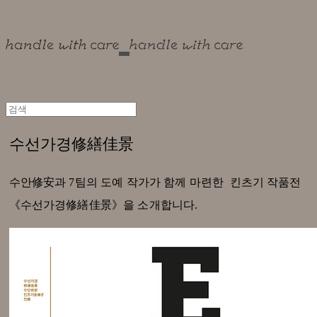
수선가경修繕佳景
수안修安과 7팀의 도예 작가가 함께 마련한 킨츠기 작품전
《수선가경修繕佳景》을 소개합니다.