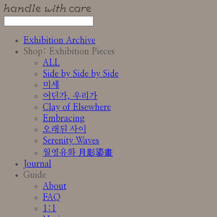
Exhibition Archive
Shop: Exhibition Pieces
ALL
Side by Side by Side
미세
어딘가, 우리가
Clay of Elsewhere
Embracing
오래된 사이
Serenity Waves
월영유화 月影鎏畫
Journal
Guide
About
FAQ
1:1