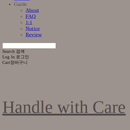
Guide
About
FAQ
1:1
Notice
Review
Search
검색
Log In
로그인
Cart
장바구니
Handle with Care