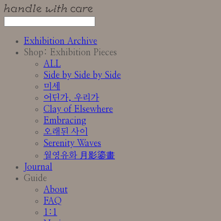
Exhibition Archive
Shop: Exhibition Pieces
ALL
Side by Side by Side
미세
어딘가, 우리가
Clay of Elsewhere
Embracing
오래된 사이
Serenity Waves
월영유화 月影鎏畫
Journal
Guide
About
FAQ
1:1