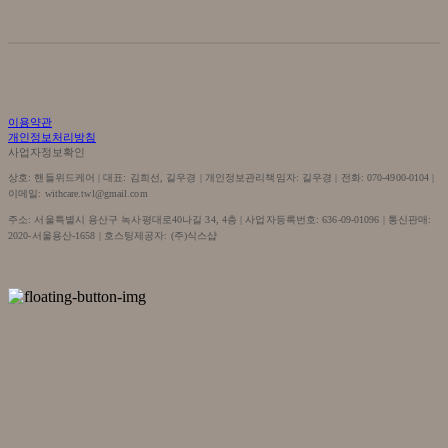
이용약관
개인정보처리방침
사업자정보확인
상호: 핸들위드케어 | 대표: 김희선, 길우경 | 개인정보관리책임자: 길우경 | 전화: 070-4900-0104 |
이메일: withcare.twl@gmail.com
주소: 서울특별시 용산구 녹사평대로40나길 34, 4층 | 사업자등록번호:
636-09-01096
| 통신판매:
2020-서울용산-1658
| 호스팅제공자: (주)식스샵