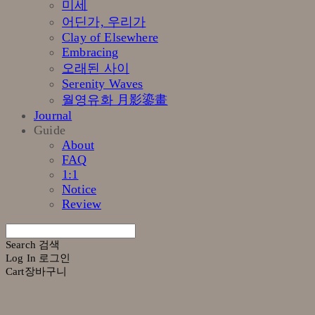
미세
어딘가, 우리가
Clay of Elsewhere
Embracing
오래된 사이
Serenity Waves
월영유화 月影鎏畫
Journal
Guide
About
FAQ
1:1
Notice
Review
Search
검색
Log In
로그인
Cart
장바구니