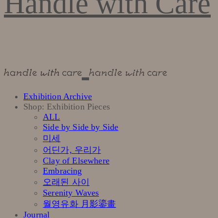
Handle with Care
Exhibition Archive
Shop: Exhibition Pieces
ALL
Side by Side by Side
미세
어딘가, 우리가
Clay of Elsewhere
Embracing
오래된 사이
Serenity Waves
월영유화 月影鎏畫
Journal